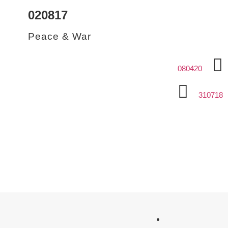
020817
Peace & War
080420
310718