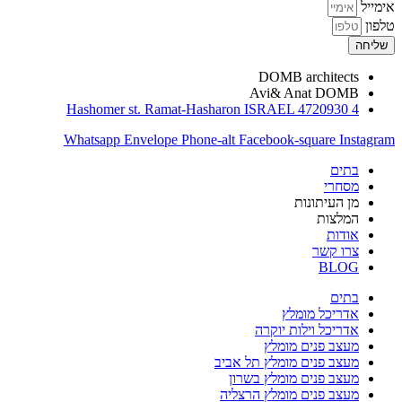
אימייל
טלפון
שליחה
DOMB architects
Avi& Anat DOMB
4 Hashomer st. Ramat-Hasharon ISRAEL 4720930
Whatsapp
Envelope
Phone-alt
Facebook-square
Instagram
בתים
מסחרי
מן העיתונות
המלצות
אודות
צרו קשר
BLOG
בתים
אדריכל מומלץ
אדריכל וילות יוקרה
מעצב פנים מומלץ
מעצב פנים מומלץ תל אביב
מעצב פנים מומלץ בשרון
מעצב פנים מומלץ הרצליה