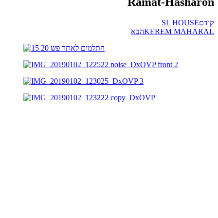
Ramat-Hasharon
קודם
SL HOUSE
KEREM MAHARAL
הבא