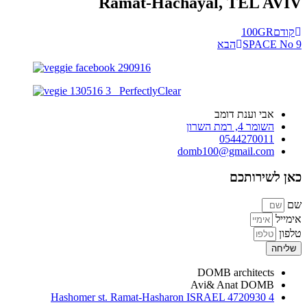
Ramat-Hachayal, TEL AVIV
קודם
100GR
SPACE No 9
הבא
אבי וענת דומב
השומר 4, רמת השרון
0544270011
domb100@gmail.com
כאן לשירותכם
שם
אימייל
טלפון
שליחה
DOMB architects
Avi& Anat DOMB
4 Hashomer st. Ramat-Hasharon ISRAEL 4720930